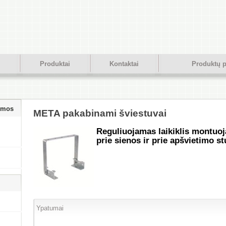
Produktai
Kontaktai
Produktų p
temos
META pakabinami šviestuvai
Reguliuojamas laikiklis montuo
prie sienos ir prie apšvietimo st
Ypatumai