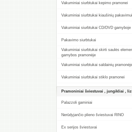
Vakuminiai siurbtukai kepimo pramonei
Vakuminiai siurbtukai kiaušinių pakavimu
Vakuminiai siurbtukai CD/DVD gamyboje
Pakavimo siurbtukai
Vakuminiai siurbtukai skirti saulės eleme
gamybos pramonėje
Vakuminiai siurbtukai saldainių pramonėj
Vakuminiai siurbtukai stiklo pramonei
Pramoniniai šviestuvai , jungikliai , li
Palazzoli gaminiai
Nerūdyjančio plieno šviestuvai RINO
Ex serijos šviestuvai