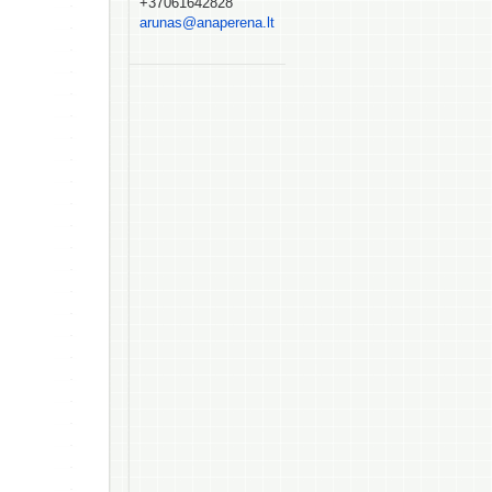
+37061642828
arunas@anaperena.lt