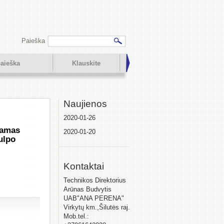
Paieška
aieška
Klauskite
Naujienos
2020-01-26
jamas
2020-01-20
ulpo
Kontaktai
Technikos Direktorius
Arūnas Budvytis
UAB"ANA PERENA"
Virkytų km.,Šilutės raj.
Mob.tel.: