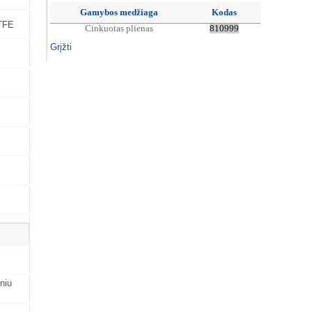
Gamybos medžiaga
Kodas
PTFE
Cinkuotas plienas
810999
Grįžti
iniu