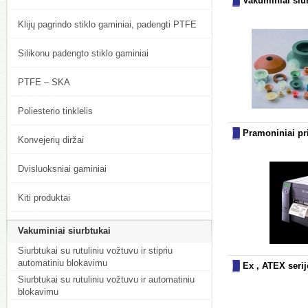
Vakuminiai siu
Klijų pagrindo stiklo gaminiai, padengti PTFE
Silikonu padengto stiklo gaminiai
PTFE – SKA
Poliesterio tinklelis
Pramoniniai pr
Konvejerių diržai
Dvisluoksniai gaminiai
Kiti produktai
Vakuminiai siurbtukai
Siurbtukai su rutuliniu vožtuvu ir stipriu
automatiniu blokavimu
Ex , ATEX seri
Siurbtukai su rutuliniu vožtuvu ir automatiniu
blokavimu