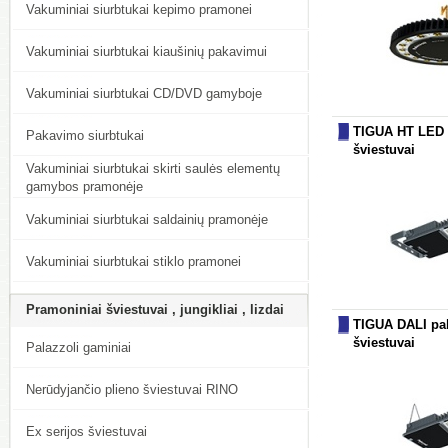
Vakuminiai siurbtukai kepimo pramonei
Vakuminiai siurbtukai kiaušinių pakavimui
Vakuminiai siurbtukai CD/DVD gamyboje
TIGUA HT LED 
Pakavimo siurbtukai
šviestuvai
Vakuminiai siurbtukai skirti saulės elementų
gamybos pramonėje
Vakuminiai siurbtukai saldainių pramonėje
Vakuminiai siurbtukai stiklo pramonei
Pramoniniai šviestuvai , jungikliai , lizdai
TIGUA DALI pa
šviestuvai
Palazzoli gaminiai
Nerūdyjančio plieno šviestuvai RINO
Ex serijos šviestuvai